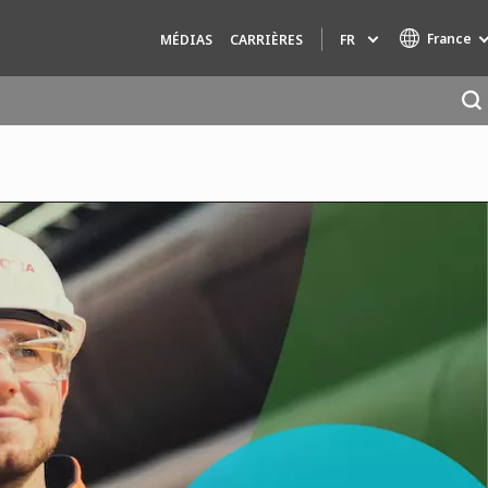
France
FR
MÉDIAS
CARRIÈRES
Marques de spécialité
AIR QUALITY
INGÉNIERIE & CONSEIL
HAZARDOUS WASTE EUROPE
INDUSTRIES GLOBAL SOLUTIONS
NUCLEAR SOLUTIONS
OFIS
SEDE BENELUX
VEOLIA AGRICULTURE