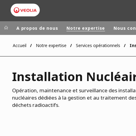
A propos de nous
Notre expertise
Nous con
Accueil
Notre expertise
Services opérationnels
In
Groupe Veolia
Dans le 
AFRIQUE ET 
VEOLIA.COM
Installation Nucléai
AMÉRIQUE D
CAMPUS
AMÉRIQUE LA
FONDATION
Opération, maintenance et surveillance des installa
nucléaires dédiées à la gestion et au traitement de
INSTITUT
déchets radioactifs.